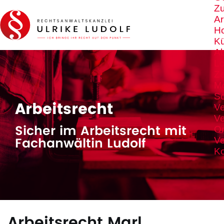
Z
Ar
Ho
K
A
Lo
Ze
M
S
Arbeitsrecht
Ve
Ve
Sicher im Arbeitsrecht mit
Or
Fachanwältin Ludolf
Ve
Ko
Arbeitsrecht Marl